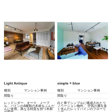
Light Antique
simple × blue
種別
マンション事例
種別
マンション事例
間取り
間取り
レッドシダー、オーク、メープ
白と青でシンプルに構成されたリ
ル、パインの4種類の木材をふんだ
ノベーション物件。 空気の層を多
んに使用。異なる特質を持つ木材
く含んだレッドパインのフローリ