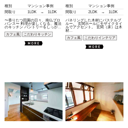
種別
マンション事例
種別
マンション事例
間取り
1LDK → 1LDK
間取り
2LDK → 1LDK
〜香りたつ田園の日々、南仏プロ
パネリングした木材にパステルブ
バンス〜 料理が楽しくなる、魔法
ルー。 玄関ホールにモザイクタイ
のキッチン パントリーをしっか...
ルでアクセント。 玄関（床）は木
材...
カフェ風
こだわりキッチン
カフェ風
こだわりインテリア