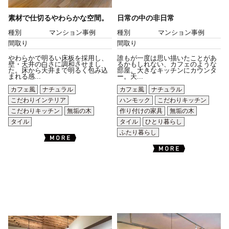
素材で仕切るやわらかな空間。
日常の中の非日常
種別
マンション事例
種別
マンション事例
間取り
間取り
やわらかで明るい床板を採用し、
誰もが一度は思い描いたことがあ
壁・天井の白さに調和させまし
るかもしれない、カフェのような
た。床から天井まで明るく包み込
部屋。大きなキッチンにカウンタ
まれる感...
ー。天...
カフェ風
ナチュラル
カフェ風
ナチュラル
こだわりインテリア
ハンモック
こだわりキッチン
こだわりキッチン
無垢の木
作り付けの家具
無垢の木
タイル
タイル
ひとり暮らし
ふたり暮らし