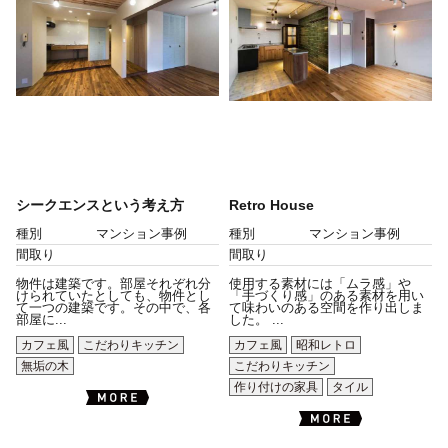
シークエンスという考え方
Retro House
種別
マンション事例
種別
マンション事例
間取り
間取り
物件は建築です。部屋それぞれ分
使用する素材には「ムラ感」や
けられていたとしても、物件とし
「手づくり感」のある素材を用い
て一つの建築です。その中で、各
て味わいのある空間を作り出しま
部屋に...
した。 ...
カフェ風
こだわりキッチン
カフェ風
昭和レトロ
無垢の木
こだわりキッチン
作り付けの家具
タイル