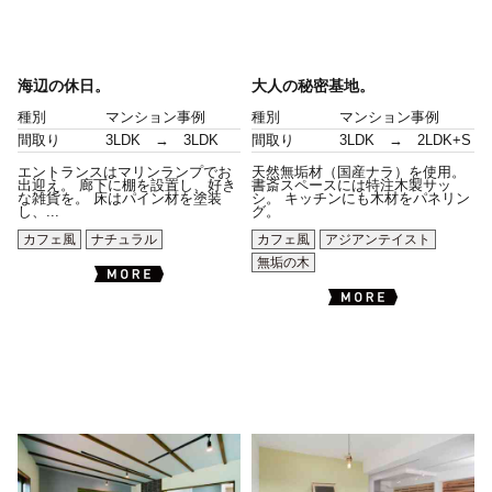
海辺の休日。
大人の秘密基地。
種別
マンション事例
種別
マンション事例
間取り
3LDK → 3LDK
間取り
3LDK → 2LDK+S
エントランスはマリンランプでお
天然無垢材（国産ナラ）を使用。
出迎え。 廊下に棚を設置し、好き
書斎スペースには特注木製サッ
な雑貨を。 床はパイン材を塗装
シ。 キッチンにも木材をパネリン
し、...
グ。
カフェ風
ナチュラル
カフェ風
アジアンテイスト
無垢の木