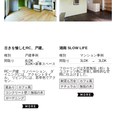
古きを愉しむRC、戸建。
湘南 SLOW LIFE
種別
戸建事例
種別
マンション事例
間取り
4LDK →
間取り
3LDK → 3LDK
3LDK+家事スペース
フローリングは天然無垢（杉）を
RC一戸建 リノベーション。 ダ
ココナッツ色に塗装し個性的な空
イニングには、アクセントタイ
間に仕上げました。
ル。 リビングには、若草色でアク
セン...
耐震も万全
カフェ風
ナチュラル
無垢の木
庭あり
カフェ風
コンクリート壁
無垢の木
ガーデニング