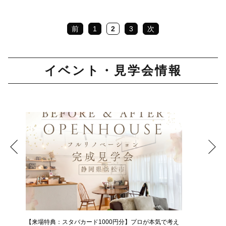
前
1
2
3
次
イベント・見学会情報
【来場特典：スタバカード1000円分】プロが本気で考え
中古＋リ