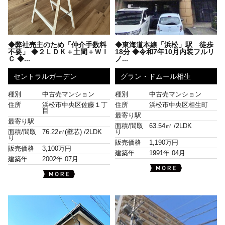
◆弊社売主のため「仲介手数料
◆東海道本線「浜松」駅 徒歩
不要」 ◆２ＬＤＫ＋土間＋ＷＩ
18分 ◆令和7年10月内装フルリ
Ｃ ◆...
ノ...
セントラルガーデン
グラン・ドムール相生
種別
中古売マンション
種別
中古売マンション
住所
浜松市中央区佐藤１丁
住所
浜松市中央区相生町
目
最寄り駅
最寄り駅
面積/間取
63.54㎡ /
2LDK
面積/間取
76.22㎡(壁芯) /
2LDK
り
り
販売価格
1,190万円
販売価格
3,100万円
建築年
1991年 04月
建築年
2002年 07月