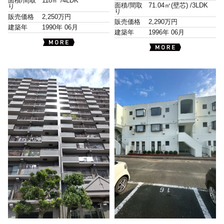
面積/間取
118㎡ /
4LDK
面積/間取
71.04㎡(壁芯) /
3LDK
り
り
販売価格
2,250万円
販売価格
2,290万円
建築年
1990年 06月
建築年
1996年 06月