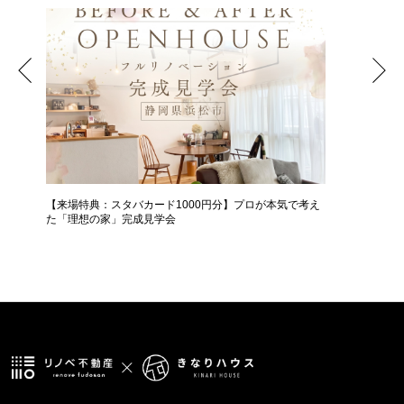
【来場特典：スタバカード1000円分】プロが本気で考え
中古＋リ
た「理想の家」完成見学会