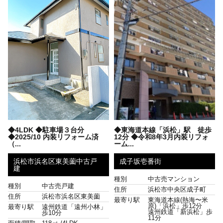
◆4LDK ◆駐車場３台分
◆東海道本線「浜松」駅 徒歩
◆2025/10 内装リフォーム済
12分 ◆令和8年3月内装リフォ
（...
ーム...
浜松市浜名区東美薗中古戸
成子坂壱番街
建
種別
中古売マンション
種別
中古売戸建
住所
浜松市中央区成子町
住所
浜松市浜名区東美薗
最寄り駅
東海道本線(熱海〜米
原)「浜松」歩12分
最寄り駅
遠州鉄道「遠州小林」
遠州鉄道「新浜松」歩
歩10分
11分