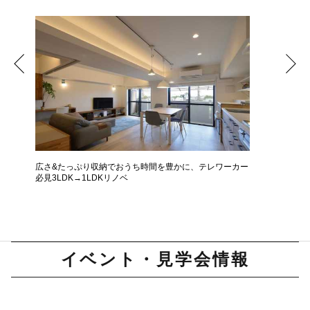
広さ&たっぷり収納でおうち時間を豊かに、テレワーカー
モデルは
必見3LDK→1LDKリノベ
ザインに
イベント・見学会情報