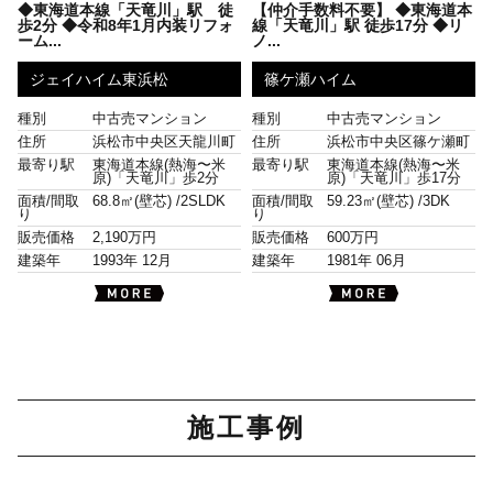
◆東海道本線「天竜川」駅 徒
【仲介手数料不要】 ◆東海道本
歩2分 ◆令和8年1月内装リフォ
線「天竜川」駅 徒歩17分 ◆リ
ーム...
ノ...
ジェイハイム東浜松
篠ケ瀬ハイム
種別
中古売マンション
種別
中古売マンション
住所
浜松市中央区天龍川町
住所
浜松市中央区篠ケ瀬町
最寄り駅
東海道本線(熱海〜米
最寄り駅
東海道本線(熱海〜米
原)「天竜川」歩2分
原)「天竜川」歩17分
面積/間取
68.8㎡(壁芯) /
2SLDK
面積/間取
59.23㎡(壁芯) /
3DK
り
り
販売価格
2,190万円
販売価格
600万円
建築年
1993年 12月
建築年
1981年 06月
施工事例