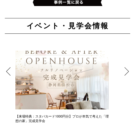
イベント・見学会情報
【来場特典：スタバカード1000円分】プロが本気で考えた「理
中古＋リ
想の家」完成見学会