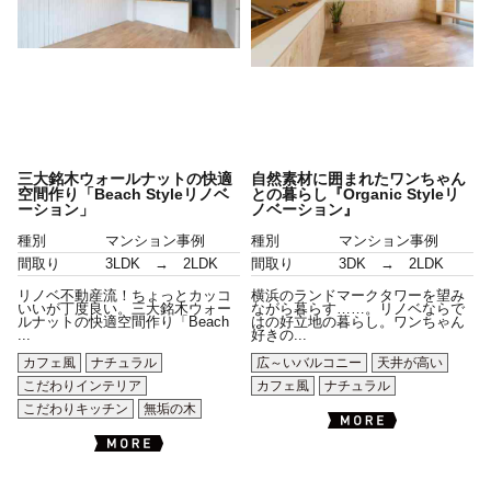
三大銘木ウォールナットの快適
自然素材に囲まれたワンちゃん
空間作り「Beach Styleリノベ
との暮らし『Organic Styleリ
ーション」
ノベーション』
種別
マンション事例
種別
マンション事例
間取り
3LDK → 2LDK
間取り
3DK → 2LDK
リノベ不動産流！ちょっとカッコ
横浜のランドマークタワーを望み
いいが丁度良い。三大銘木ウォー
ながら暮らす……。リノベならで
ルナットの快適空間作り「Beach
はの好立地の暮らし。ワンちゃん
...
好きの...
カフェ風
ナチュラル
広～いバルコニー
天井が高い
こだわりインテリア
カフェ風
ナチュラル
こだわりキッチン
無垢の木