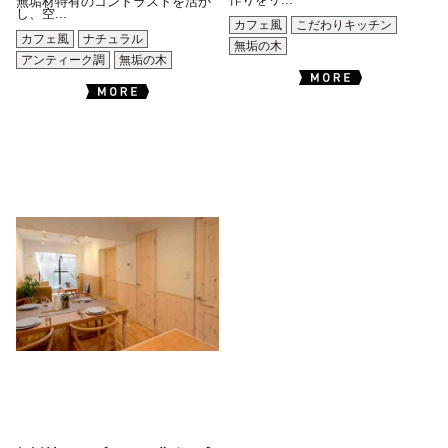
作りをリ...
無垢材特有のコントラストを活か
し、空...
カフェ風
こだわりキッチン
カフェ風
ナチュラル
無垢の木
アンティーク調
無垢の木