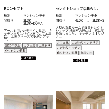
Rコンセプト
セレクトショップな暮らし。
種別
マンション事例
種別
マンション事例
間取り
2LDK →
間取り
4LDK → 2LDK+S
2LDK+DOMA
大型の衣装ルームで毎日セレクト
アールを用いたデザイン意匠。 キ
ショップ 洗面室の鏡には、窓に変
ッチン周りはパイン材でカフェ風
身致しました。 キッチンはオリジ
に。 土間スペースで収納力アッ
ナ...
プ。...
カフェ風
こだわりインテリア
築25年以上
カフェ風
土間あり
こだわりキッチン
作り付けの家具
作り付けの家具
無垢の木