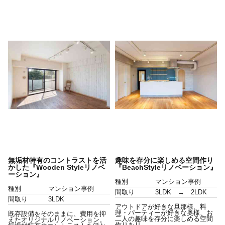
無垢材特有のコントラストを活
趣味を存分に楽しめる空間作り
かした『Wooden Styleリノベ
『BeachStyleリノベーション』
ーション』
種別
マンション事例
種別
マンション事例
間取り
3LDK → 2LDK
間取り
3LDK
アウトドアが好きな旦那様、料
理・パーティーが好きな奥様、お
既存設備をそのままに、費用を抑
二人の趣味を存分に楽しめる空間
えたオリジナルリノベーション。