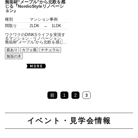
無垢材“メープル”から北欧を感
じる『NordicStyleリノベーシ
ョン』
種別
マンション事例
間取り
2LDK → 1LDK
ワクワクのDINKSライフを実現す
るマンション・リノベーション。
無垢材“メープル”から北欧を感じ...
庭あり
カフェ風
ナチュラル
無垢の木
前
1
2
3
イベント・見学会情報