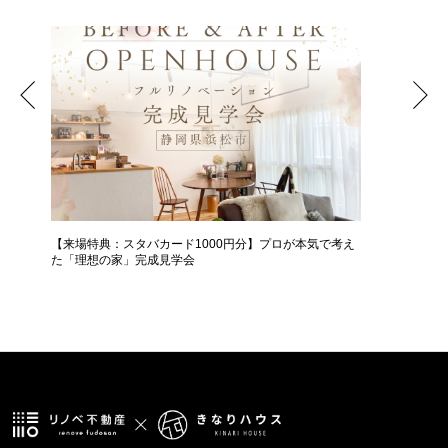
【来場特典：スタバカード1000円分】プロが本気で考え
中古＋リ
た「理想の家」完成見学会