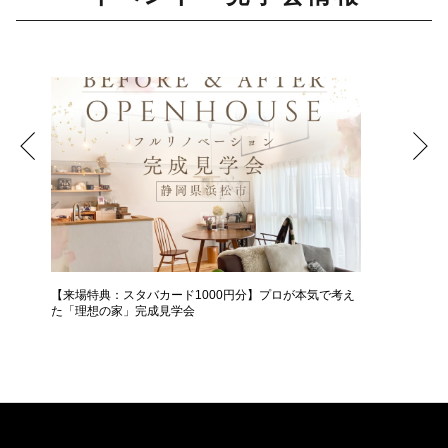
【来場特典：スタバカード1000円分】プロが本気で考え
中古＋リ
た「理想の家」完成見学会