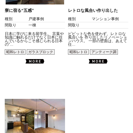
寮に宿る“五感”
レトロな風合い作り出した
種別
戸建事例
種別
マンション事例
間取り
一棟
間取り
日本に学びに来る留学生。 言葉や
ビビットな色を使わず、レトロな
知識に触れるだけでなく日本に住
風合いを 作り出したリノベーショ
んでいるからこそ感じられる日本
ンハウス。 一部の壁面は、あえて
の“...
仕...
昭和レトロ
ガラスブロック
昭和レトロ
アンティーク調