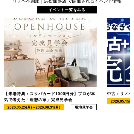
リノベ不動産｜浜松船越店 で開催されるイベント情報
イベント一覧をみる
【来場特典：スタバカード1000円分】プロが本
中古＋リノベ
気で考えた「理想の家」完成見学会
2026.05.15(
2026.05.25(月)～2026.08.31(月)
現地見学会