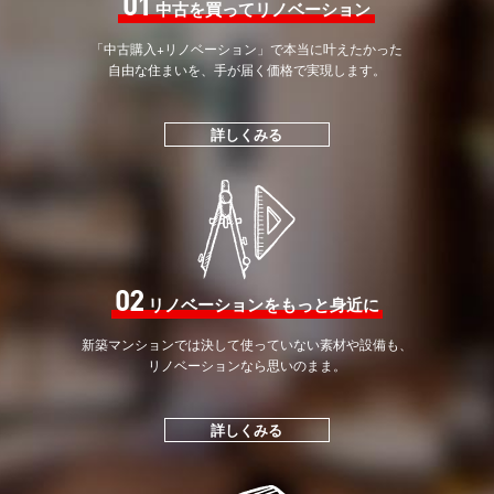
01
中古を買ってリノベーション
「中古購入+リノベーション」で
本当に叶えたかった
自由な住まいを、手が届く価格で
実現します。
詳しくみる
02
リノベーションをもっと身近に
新築マンションでは決して
使っていない素材や設備も、
リノベーションなら思いのまま。
詳しくみる