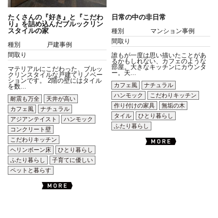
たくさんの『好き』と『こだわ
日常の中の非日常
り』を詰め込んだブルックリン
スタイルの家
種別
マンション事例
間取り
種別
戸建事例
間取り
誰もが一度は思い描いたことがあ
るかもしれない、カフェのような
部屋。大きなキッチンにカウンタ
マテリアルにこだわった、ブルッ
ー。天...
クリンスタイルな戸建てリノベー
ションです。 2階の壁にはタイル
カフェ風
ナチュラル
を数...
ハンモック
こだわりキッチン
耐震も万全
天井が高い
作り付けの家具
無垢の木
カフェ風
ナチュラル
タイル
ひとり暮らし
アジアンテイスト
ハンモック
ふたり暮らし
コンクリート壁
こだわりキッチン
ヘリンボーン床
ひとり暮らし
ふたり暮らし
子育てに優しい
ペットと暮らす