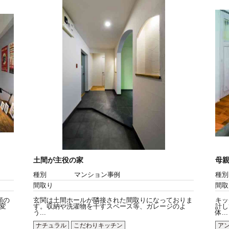
土間が主役の家
母
種別
マンション事例
種別
間取り
間取
類の
玄関は土間ホールが隣接された間取りになっておりま
キッ
変
す。収納や洗濯物を干すスペース等、ガレージのよ
計し
う...
体...
ナチュラル
こだわりキッチン
ア