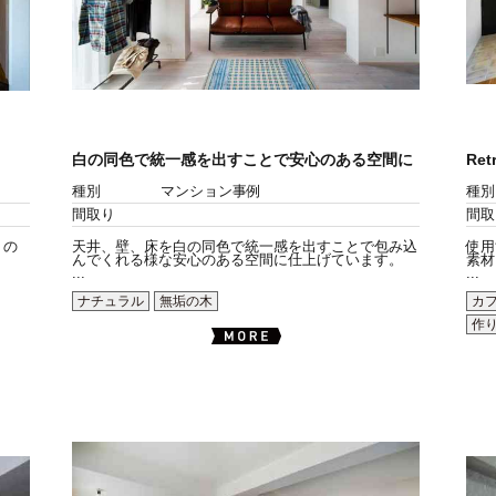
白の同色で統一感を出すことで安心のある空間に
Ret
種別
マンション事例
種別
間取り
間取
 の
天井、壁、床を白の同色で統一感を出すことで包み込
使用
んでくれる様な安心のある空間に仕上げています。
素材
...
...
ナチュラル
無垢の木
カ
作