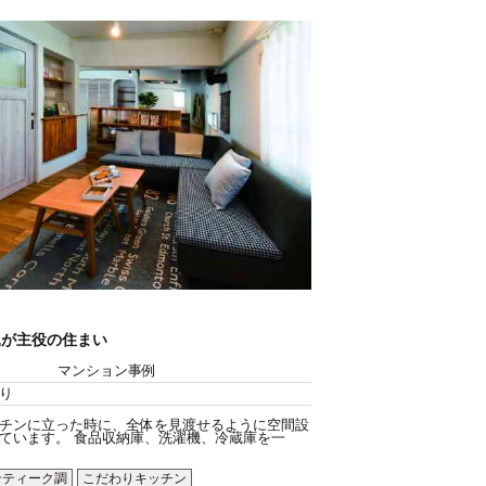
親が主役の住まい
マンション事例
り
チンに立った時に、全体を見渡せるように空間設
ています。 食品収納庫、洗濯機、冷蔵庫を一
ンティーク調
こだわりキッチン