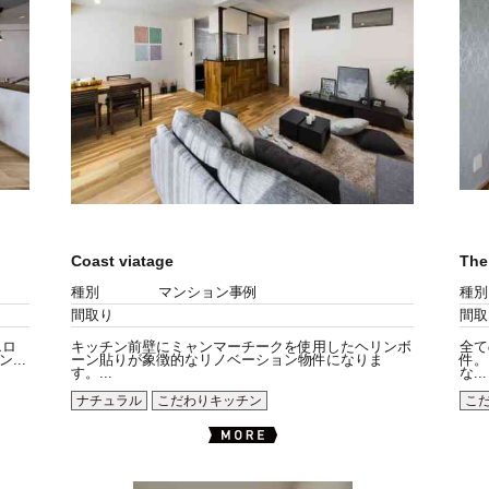
Coast viatage
The
種別
マンション事例
種別
間取り
間取
エロ
キッチン前壁にミャンマーチークを使用したヘリンボ
全て
..
ーン貼りが象徴的なリノベーション物件になりま
件。
す。...
な...
ナチュラル
こだわりキッチン
こ