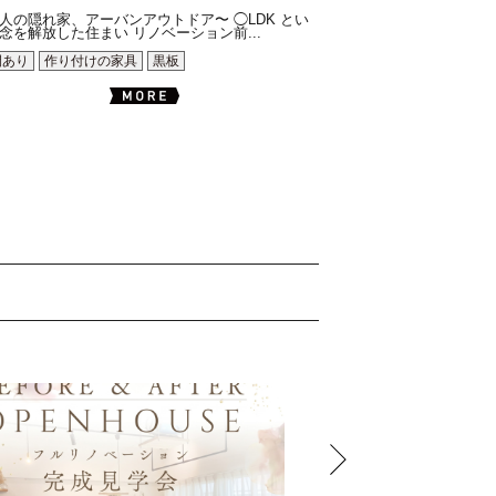
人の隠れ家、アーバンアウトドア〜 ◯LDK とい
念を解放した住まい リノベーション前...
間あり
作り付けの家具
黒板