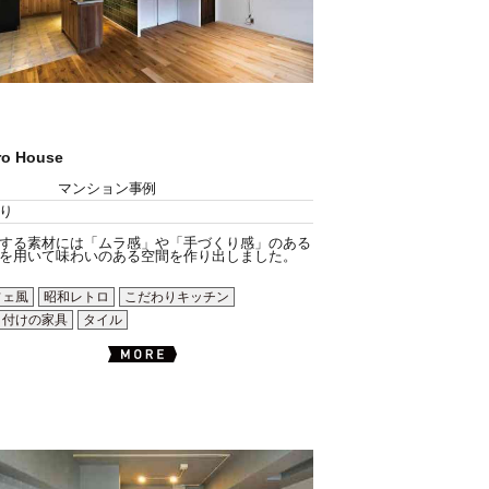
ro House
マンション事例
り
する素材には「ムラ感」や「手づくり感」のある
を用いて味わいのある空間を作り出しました。
フェ風
昭和レトロ
こだわりキッチン
り付けの家具
タイル