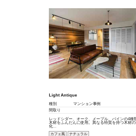
Light Antique
種別
マンション事例
間取り
レッドシダー、オーク、メープル、パインの4種
木材をふんだんに使用。異なる特質を持つ木材の
化...
カフェ風
ナチュラル