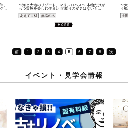
件。
〜海と大地のリゾート、マリンロハス〜 本物だけが
〜大
..
もつ質感を楽しむ住まい 間取りの変更はないも...
う概
あえて古材
無垢の木
土
前
1
2
3
4
5
6
7
8
次
イベント・見学会情報