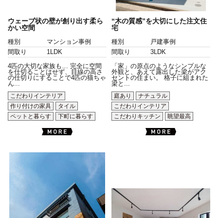
ウェーブ状の壁が創り出す柔ら
“木の質感”を大切にした注文住
かい空間
宅
種別
マンション事例
種別
戸建事例
間取り
1LDK
間取り
3LDK
4匹の大切な家族も… 完全に空間
「家」の原点のようなシンプルな
を仕切ることはせず、目線の高さ
外観と、あえて露出した梁がアク
の仕切りにすることで4匹の猫ちゃ
セントの住まい。 格子に組まれた
ん...
梁と...
こだわりインテリア
庭あり
ナチュラル
作り付けの家具
タイル
こだわりインテリア
ペットと暮らす
下町に暮らす
こだわりキッチン
眺望最高