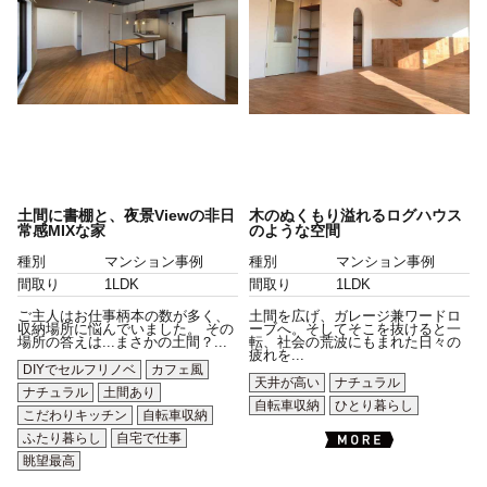
土間に書棚と、夜景Viewの非日
木のぬくもり溢れるログハウス
常感MIXな家
のような空間
種別
マンション事例
種別
マンション事例
間取り
1LDK
間取り
1LDK
ご主人はお仕事柄本の数が多く、
土間を広げ、ガレージ兼ワードロ
収納場所に悩んでいました。 その
ーブへ。そしてそこを抜けると一
場所の答えは...まさかの土間？...
転、社会の荒波にもまれた日々の
疲れを...
DIYでセルフリノベ
カフェ風
天井が高い
ナチュラル
ナチュラル
土間あり
自転車収納
ひとり暮らし
こだわりキッチン
自転車収納
ふたり暮らし
自宅で仕事
眺望最高