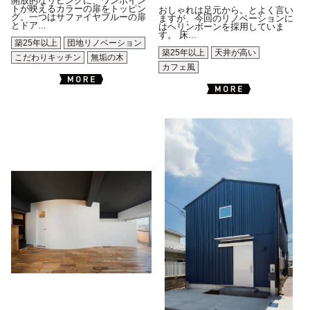
開放的なリビングに、ワンポイン
トが映えるカラーの扉をトッピン
おしゃれは足元から。とよく言い
グ。一つはサファイヤブルーの扉
ますが、今回のリノベーションに
とドア...
はヘリンボーンを採用していま
す。 床...
築25年以上
団地リノベーション
築25年以上
天井が高い
こだわりキッチン
無垢の木
カフェ風