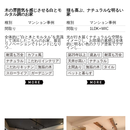
木の雰囲気を感じさせる白とモ
猫も喜ぶ、ナチュラルな明るい
ルタル調のお家
家
種別
マンション事例
種別
マンション事例
間取り
間取り
1LDK+WIC
全体的に”白と木とモルタル”を意識
光が行き届くナチュラルな空間を
して演出したこちらのお家。最近
イメージし、お部屋の素材は全体
リノベーションでトレンドになり
的に明るい色のクリア塗装でデザ
つ...
インし...
耐震も万全
カフェ風
築25年以上
庭あり
耐震も万全
ナチュラル
こだわりインテリア
天井が高い
ナチュラル
こだわりキッチン
無垢の木
土間あり
無垢の木
タイル
スローライフ
ガーデニング
ペットと暮らす