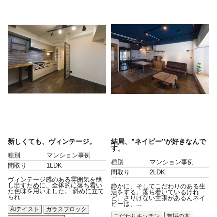
新しくても、ヴィンテージ。
結局、”ネイビー”が好きなんで
す。
種別
マンション事例
種別
マンション事例
間取り
1LDK
間取り
2LDK
ヴィンテージ感のある雰囲気を醸
し出すために、全体的に落ち着い
静かに、そしてこだわりのある生
た色味を用いました。 斜めに立て
活をする。落ち着いているけれ
られ...
ど、さりげない主張があるんネイ
ビーは、...
和テイスト
ガラスブロック
こだわりキッチン
無垢の木