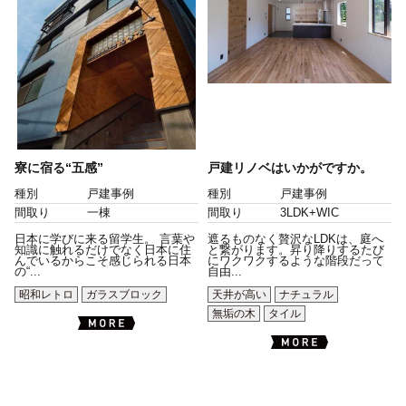
寮に宿る“五感”
戸建リノベはいかがですか。
種別
戸建事例
種別
戸建事例
間取り
一棟
間取り
3LDK+WIC
日本に学びに来る留学生。 言葉や
遮るものなく贅沢なLDKは、庭へ
知識に触れるだけでなく日本に住
と繋がります。昇り降りするたび
んでいるからこそ感じられる日本
にワクワクするような階段だって
の“...
自由...
昭和レトロ
ガラスブロック
天井が高い
ナチュラル
無垢の木
タイル