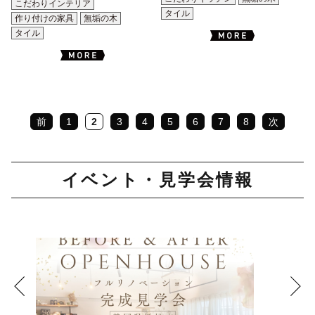
こだわりインテリア
タイル
作り付けの家具
無垢の木
タイル
前
1
2
3
4
5
6
7
8
次
イベント・見学会情報