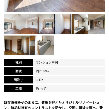
種別
マンション事例
面積
約75.53㎡
間取り
3LDK
工期
約1ヶ月
既存設備をそのままに、費用を抑えたオリジナルリノベーショ
ン。無垢材特有のコントラストを活かし、空間に濃淡を演出。費