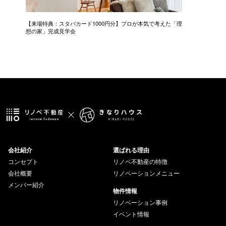
【来場特典：スタバカード1000円分】プロが本気で考えた「理
中古＋リ
想の家」完成見学会
会社紹介
選ばれる理由
コンセプト
リノベ不動産の特徴
会社概要
リノベーションメニュー
メンバー紹介
物件情報
リノベーション事例
イベント情報