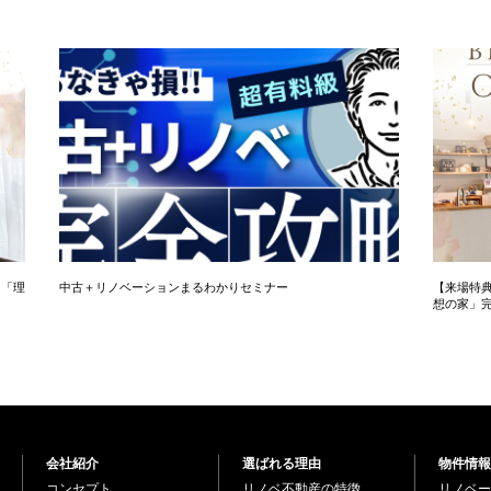
た「理
中古＋リノベーションまるわかりセミナー
【来場特典
想の家」
会社紹介
選ばれる理由
物件情報
コンセプト
リノベ不動産の特徴
リノベー