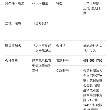
諸条件・相談
ペット相談
特徴
バス１坪以
上/管理人日
勤
立地・環境
日当り良好
取扱店舗名
リノベ不動産
会社名
株式会社きな
｜浜松船越店
りハウス
会社住所
静岡県浜松市
電話番号
053-555-4795
中央区佐藤3-
26-9
免許番号
公益社団法人
全国宅地建物
取引業保証協
会会員 宅地
建物取引業
静岡県知事免
許（1）第
14491号 建設
業 静岡県知