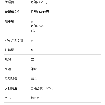
管理費
月額7,320円
修繕積立金
月額13,680円
駐車場
有
月額2,000円
1台
バイク置き場
有
駐輪場
有
現況
空
引渡
即時
取引態様
売主
月額費用
自治会費 : 800円
ガス
都市ガス