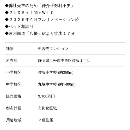
◆弊社売主のため「仲介手数料不要」
◆２ＬＤＫ＋土間＋ＷＩＣ
◆２０２６年４月フルリノベーション済
◆ペット相談可
◆遠州鉄道「八幡」駅より徒歩１７分
種別
中古売マンション
所在地
静岡県浜松市中央区佐藤１丁目
小学校区
佐藤小学校 (約350m)
中学校区
丸塚中学校 (約1400m)
販売価格
3,100
万円
都市計画
市街化区域
用途地域
２種住居