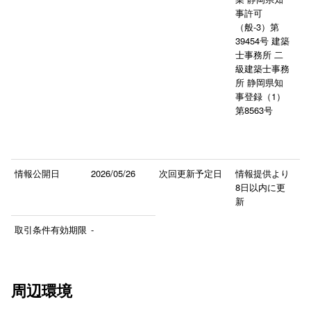
事許可
（般-3）第
39454号 建築
士事務所 二
級建築士事務
所 静岡県知
事登録（1）
第8563号
情報公開日
2026/05/26
次回更新予定日
情報提供より
8日以内に更
新
取引条件有効期限
-
周辺環境