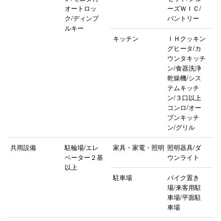
オートロッ
ーズＷＩＣ/
ク/ディンプ
パントリー
ルキー
キッチン
ＩＨクッキン
グヒータ/カ
ウンタキッチ
ン/食器洗浄
乾燥機/シス
テムキッチ
ン/３口以上
コンロ/オー
プンキッチ
ン/グリル
共用設備
駐輪場/エレ
家具・家電・照明
照明器具/ダ
ベーター２基
ウンライト
以上
駐車場
バイク置き
場/来客用駐
車場/平面駐
車場