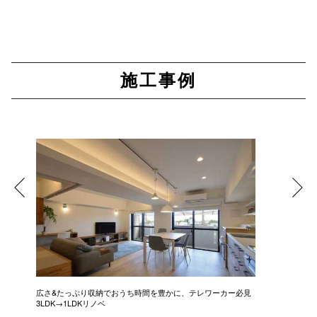
施工事例
広さ&たっぷり収納でおうち時間を豊かに、テレワーカー必見
モデルは
3LDK→1LDKリノベ
にこだわっ