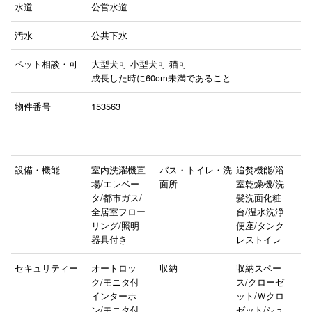
水道
公営水道
汚水
公共下水
ペット相談・可
大型犬可
小型犬可
猫可
成長した時に60cm未満であること
物件番号
153563
設備・機能
室内洗濯機置
バス・トイレ・洗
追焚機能/浴
場/エレベー
面所
室乾燥機/洗
タ/都市ガス/
髪洗面化粧
全居室フロー
台/温水洗浄
リング/照明
便座/タンク
器具付き
レストイレ
セキュリティー
オートロッ
収納
収納スペー
ク/モニタ付
ス/クローゼ
インターホ
ット/Ｗクロ
ン/モニタ付
ゼット/シュ