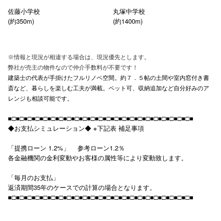
佐藤小学校
丸塚中学校
(約350m)
(約1400m)
※情報と現況が相違する場合は、現況優先とします。
弊社が売主の物件なので仲介手数料が不要です！
建築士の代表が手掛けたフルリノベ空間。約７．５帖の土間や室内窓付き書
斎など、暮らしを楽しむ工夫が満載。ペット可、収納追加など自分好みのア
レンジも相談可能です。
■□■□■□■□■□■□■□■□■□■□■□■□■□■□■□■□■□■□■□■□■□■□■□■
◆お支払シミュレーション◆ ※下記表 補足事項
「提携ローン 1.2%」 参考ローン1.2％
各金融機関の金利変動やお客様の属性等により変動致します。
「毎月のお支払」
返済期間35年のケースでの計算の場合となります。
■□■□■□■□■□■□■□■□■□■□■□■□■□■□■□■□■□■□■□■□■□■□■□■