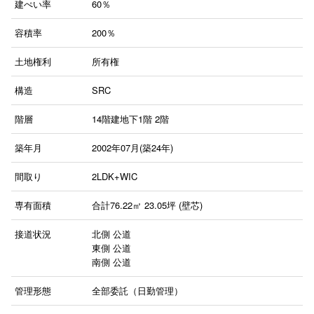
建ぺい率
60％
容積率
200％
土地権利
所有権
構造
SRC
階層
14階建地下1階
2階
築年月
2002年07月(築24年)
間取り
2LDK+WIC
専有面積
合計76.22㎡ 23.05坪 (壁芯)
接道状況
北側 公道
東側 公道
南側 公道
管理形態
全部委託（日勤管理）