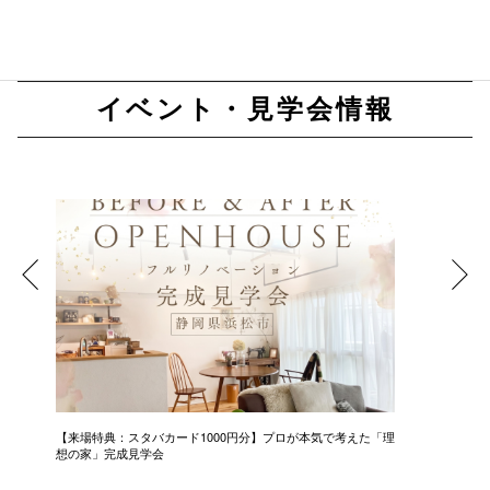
イベント・見学会情報
【来場特典：スタバカード1000円分】プロが本気で考えた「理
中古＋リ
想の家」完成見学会