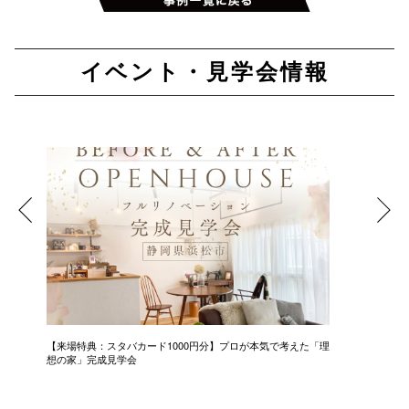
イベント・見学会情報
【来場特典：スタバカード1000円分】プロが本気で考えた「理
中古＋リ
想の家」完成見学会