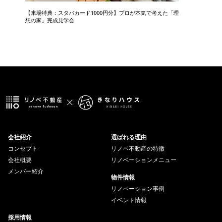
【来場特典：スタバカード1000円分】プロが本気で考えた「理
中古＋リ
想の家」完成見学会
会社紹介
選ばれる理由
コンセプト
リノベ不動産の特徴
会社概要
リノベーションメニュー
メンバー紹介
物件情報
リノベーション事例
イベント情報
採用情報